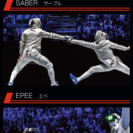
SABER
サーブル
EPEE
エペ